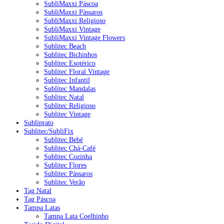
SubliMaxxi Páscoa
SubliMaxxi Pássaros
SubliMaxxi Religioso
SubliMaxxi Vintage
SubliMaxxi Vintage Flowers
Sublitec Beach
Sublitec Bichinhos
Sublitec Esotérico
Sublitec Floral Vintage
Sublitec Infantil
Sublitec Mandalas
Sublitec Natal
Sublitec Religioso
Sublitec Vintage
Subliprato
Sublitec/SubliFix
Sublitec Bebé
Sublitec Chá-Café
Sublitec Cozinha
Sublitec Flores
Sublitec Pássaros
Sublitec Verão
Tag Natal
Tag Páscoa
Tampa Latas
Tampa Lata Coelhinho