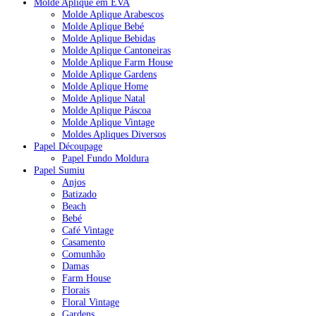
Molde Aplique em EVA
Molde Aplique Arabescos
Molde Aplique Bebé
Molde Aplique Bebidas
Molde Aplique Cantoneiras
Molde Aplique Farm House
Molde Aplique Gardens
Molde Aplique Home
Molde Aplique Natal
Molde Aplique Páscoa
Molde Aplique Vintage
Moldes Apliques Diversos
Papel Découpage
Papel Fundo Moldura
Papel Sumiu
Anjos
Batizado
Beach
Bebé
Café Vintage
Casamento
Comunhão
Damas
Farm House
Florais
Floral Vintage
Gardens