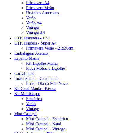
Primavera A4
Primavera Verão
Ursinhos Amorosos
Verão
Verão A4
Vintage
Vintage A4
DTF/Transfers - UV
DTF/Trasfers - Super A4
Primavera Verão - 21x30cm.
Embalagem Acetato
Espelho Mania
Kit Espelho Mania
Placa Moldura Espelho
Garrafinhas
Ímãs 8x8cm. - Grudmania
Ìmãs - Dia da Mãe Novo
Kit Grud Mania - Páscoa
Kit MultiCopos
Esotérico
Verão
Vintage
Mini Castiçal
Mini Castiçal - Esotérico
Mini Castiçal - Natal
Mini Castiçal - Vintage