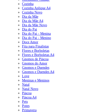
Cozinha
Cozinha Aplique A4
Cozinha Novo
Dia da Mãe
Dia da Mãe A4
Dia da Mãe Novo
Dia do Pai
Dia do Pai - Menina
Dia do Pai - Menino
Doce Amor
Fita para Finalistas
Flores e Borboletas
Flores e Borboletas A4
Gnomos de Páscoa
Gnomos do Amor
Gnomos e Duendes
Gnomos e Duendes A4
Love
Meninas e Meninos
Natal
Natal Novo
Páscoa
Páscoa A4
Pets
Potes
Primavera