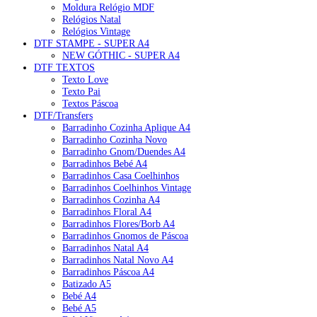
Moldura Relógio MDF
Relógios Natal
Relógios Vintage
DTF STAMPE - SUPER A4
NEW GÓTHIC - SUPER A4
DTF TEXTOS
Texto Love
Texto Pai
Textos Páscoa
DTF/Transfers
Barradinho Cozinha Aplique A4
Barradinho Cozinha Novo
Barradinho Gnom/Duendes A4
Barradinhos Bebé A4
Barradinhos Casa Coelhinhos
Barradinhos Coelhinhos Vintage
Barradinhos Cozinha A4
Barradinhos Floral A4
Barradinhos Flores/Borb A4
Barradinhos Gnomos de Páscoa
Barradinhos Natal A4
Barradinhos Natal Novo A4
Barradinhos Páscoa A4
Batizado A5
Bebé A4
Bebé A5