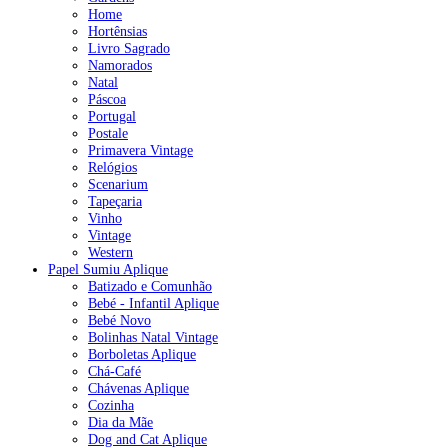
Home
Hortênsias
Livro Sagrado
Namorados
Natal
Páscoa
Portugal
Postale
Primavera Vintage
Relógios
Scenarium
Tapeçaria
Vinho
Vintage
Western
Papel Sumiu Aplique
Batizado e Comunhão
Bebé - Infantil Aplique
Bebé Novo
Bolinhas Natal Vintage
Borboletas Aplique
Chá-Café
Chávenas Aplique
Cozinha
Dia da Mãe
Dog and Cat Aplique