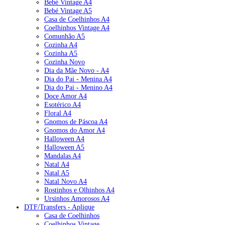
Bebé Vintage A4
Bebé Vintage A5
Casa de Coelhinhos A4
Coelhinhos Vintage A4
Comunhão A5
Cozinha A4
Cozinha A5
Cozinha Novo
Dia da Mãe Novo - A4
Dia do Pai - Menina A4
Dia do Pai - Menino A4
Doce Amor A4
Esotérico A4
Floral A4
Gnomos de Páscoa A4
Gnomos do Amor A4
Halloween A4
Halloween A5
Mandalas A4
Natal A4
Natal A5
Natal Novo A4
Rostinhos e Olhinhos A4
Ursinhos Amorosos A4
DTF/Transfers - Aplique
Casa de Coelhinhos
Coelhinhos Vintage