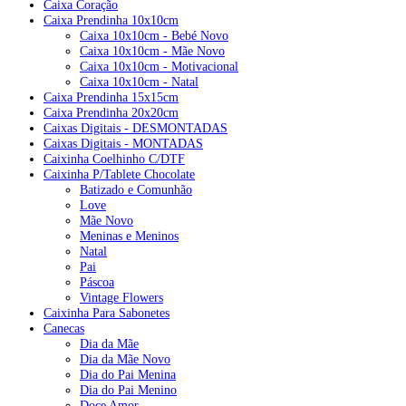
Caixa Coração
Caixa Prendinha 10x10cm
Caixa 10x10cm - Bebé Novo
Caixa 10x10cm - Mãe Novo
Caixa 10x10cm - Motivacional
Caixa 10x10cm - Natal
Caixa Prendinha 15x15cm
Caixa Prendinha 20x20cm
Caixas Digitais - DESMONTADAS
Caixas Digitais - MONTADAS
Caixinha Coelhinho C/DTF
Caixinha P/Tablete Chocolate
Batizado e Comunhão
Love
Mãe Novo
Meninas e Meninos
Natal
Pai
Páscoa
Vintage Flowers
Caixinha Para Sabonetes
Canecas
Dia da Mãe
Dia da Mãe Novo
Dia do Pai Menina
Dia do Pai Menino
Doce Amor