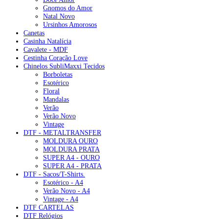
Gnomos do Amor
Natal Novo
Ursinhos Amorosos
Canetas
Casinha Natalícia
Cavalete - MDF
Cestinha Coração Love
Chinelos SubliMaxxi Tecidos
Borboletas
Esotérico
Floral
Mandalas
Verão
Verão Novo
Vintage
DTF - METALTRANSFER
MOLDURA OURO
MOLDURA PRATA
SUPER A4 - OURO
SUPER A4 - PRATA
DTF - Sacos/T-Shirts.
Esotérico - A4
Verão Novo - A4
Vintage - A4
DTF CARTELAS
DTF Relógios