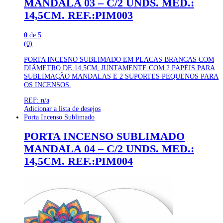
MANDALA 03 – C/2 UNDS. MED.:
14,5CM. REF.:PIM003
0
de 5
(0)
PORTA INCESNO SUBLIMADO EM PLACAS BRANCAS COM
DIÂMETRO DE 14,5CM, JUNTAMENTE COM 2 PAPÉIS PARA
SUBLIMAÇÃO MANDALAS E 2 SUPORTES PEQUENOS PARA
OS INCENSOS.
REF: n/a
Adicionar a lista de desejos
Porta Incenso Sublimado
PORTA INCENSO SUBLIMADO
MANDALA 04 – C/2 UNDS. MED.:
14,5CM. REF.:PIM004