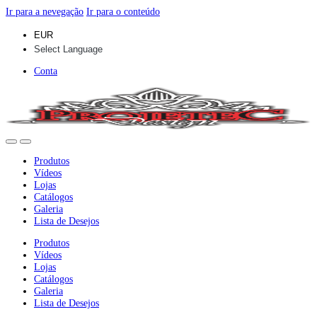
Ir para a nevegação
Ir para o conteúdo
Conta
Produtos
Vídeos
Lojas
Catálogos
Galeria
Lista de Desejos
Produtos
Vídeos
Lojas
Catálogos
Galeria
Lista de Desejos