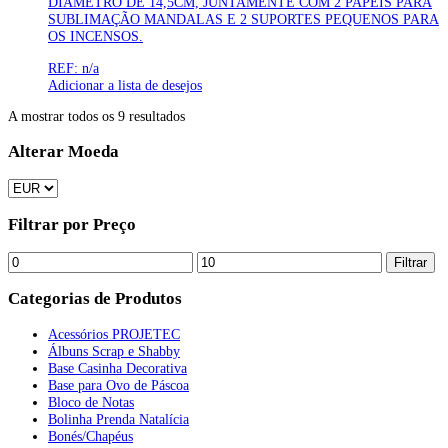
DIÂMETRO DE 14,5CM, JUNTAMENTE COM 2 PAPÉIS PARA
SUBLIMAÇÃO MANDALAS E 2 SUPORTES PEQUENOS PARA
OS INCENSOS.
REF: n/a
Adicionar a lista de desejos
A mostrar todos os 9 resultados
Alterar Moeda
Filtrar por Preço
Filtrar
Categorias de Produtos
Acessórios PROJETEC
Álbuns Scrap e Shabby
Base Casinha Decorativa
Base para Ovo de Páscoa
Bloco de Notas
Bolinha Prenda Natalícia
Bonés/Chapéus