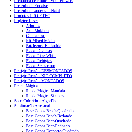
Prendinha de Amor - Vint. Flowers
Presépio de Encaixe
Presépio e Lanterna - Natal
Produtos PROJETEC
Projetec Laser
Adornos
Arte Moldura
Cantoneiras
Kit Mixed Média
Patchwork Embutido
Placas Diversas
Placas Line White
Placas Relógios
Placas Scenarium
Relógio Retrô - DESMONTADOS
Relógio Retrô - KIT COMPLETO
Relógio Retrô - MONTADOS
Renda Mágica
Renda Mágica Mandalas
Renda Mágica Simples
Saco Colorido - Algodão
Sublimacão Artesanal
Base Copos Beach/Quadrado
Base Copos Beach/Redondo
Base Copos Beer/Quadrado
Base Copos Beer/Redondo
Base Copos Desporto/Quadrado