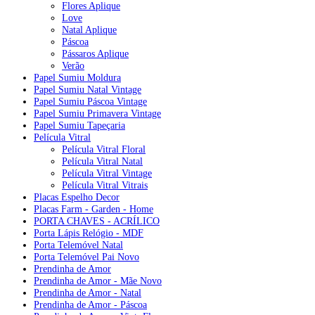
Flores Aplique
Love
Natal Aplique
Páscoa
Pássaros Aplique
Verão
Papel Sumiu Moldura
Papel Sumiu Natal Vintage
Papel Sumiu Páscoa Vintage
Papel Sumiu Primavera Vintage
Papel Sumiu Tapeçaria
Película Vitral
Película Vitral Floral
Película Vitral Natal
Película Vitral Vintage
Película Vitral Vitrais
Placas Espelho Decor
Placas Farm - Garden - Home
PORTA CHAVES - ACRÍLICO
Porta Lápis Relógio - MDF
Porta Telemóvel Natal
Porta Telemóvel Pai Novo
Prendinha de Amor
Prendinha de Amor - Mãe Novo
Prendinha de Amor - Natal
Prendinha de Amor - Páscoa