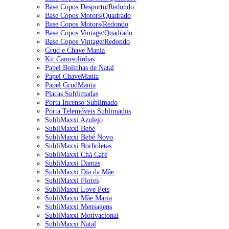
Base Copos Desporto/Redondo
Base Copos Motors/Quadrado
Base Copos Motors/Redondo
Base Copos Vintage/Quadrado
Base Copos Vintage/Redondo
Grud e Chave Mania
Kit Camisolinhas
Papel Bolinhas de Natal
Papel ChaveMania
Papel GrudMania
Placas Sublimadas
Porta Incenso Sublimado
Porta Telemóveis Sublimados
SubliMaxxi Azulejo
SubliMaxxi Bebé
SubliMaxxi Bebé Novo
SubliMaxxi Borboletas
SubliMaxxi Chá Café
SubliMaxxi Damas
SubliMaxxi Dia da Mãe
SubliMaxxi Flores
SubliMaxxi Love Pets
SubliMaxxi Mãe Maria
SubliMaxxi Mensagens
SubliMaxxi Motivacional
SubliMaxxi Natal