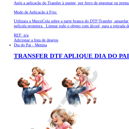
Após a aplicação do Transfer à quente, por ferro de engomar ou prensa, 
Modo de Aplicação à Frio:
Utilizara a MaxxiCola sobre a parte branca do DTF/Transfer, aguardar 
película protetora. Limpar todo o objeto com álcool, para a retirada d
REF: n/a
Adicionar a lista de desejos
Dia do Pai - Menina
TRANSFER DTF APLIQUE DIA DO PAI