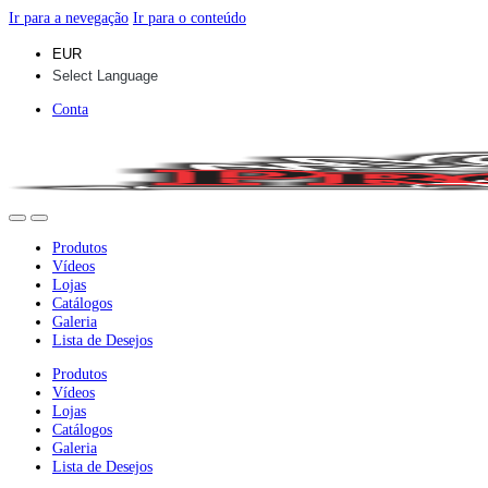
Ir para a nevegação
Ir para o conteúdo
Conta
Produtos
Vídeos
Lojas
Catálogos
Galeria
Lista de Desejos
Produtos
Vídeos
Lojas
Catálogos
Galeria
Lista de Desejos