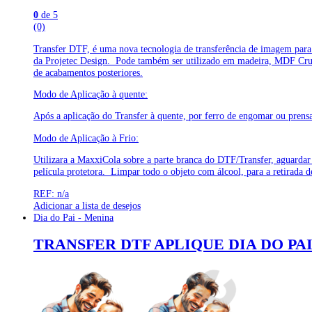
0
de 5
(0)
Transfer DTF, é uma nova tecnologia de transferência de imagem para
da Projetec Design. Pode também ser utilizado em madeira, MDF Cru ou
de acabamentos posteriores.
Modo de Aplicação à quente:
Após a aplicação do Transfer à quente, por ferro de engomar ou prensa, 
Modo de Aplicação à Frio:
Utilizara a MaxxiCola sobre a parte branca do DTF/Transfer, aguardar 
película protetora. Limpar todo o objeto com álcool, para a retirada d
REF: n/a
Adicionar a lista de desejos
Dia do Pai - Menina
TRANSFER DTF APLIQUE DIA DO PAI