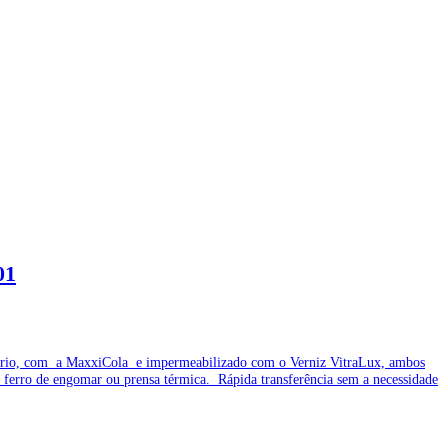
01
o à frio, com a MaxxiCola e impermeabilizado com o Verniz VitraLux, ambos
 ferro de engomar ou prensa térmica. Rápida transferência sem a necessidade