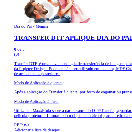
Dia do Pai - Menina
TRANSFER DTF APLIQUE DIA DO PAI
0
de 5
(0)
Transfer DTF, é uma nova tecnologia de transferência de imagem para
da Projetec Design. Pode também ser utilizado em madeira, MDF Cru ou
de acabamentos posteriores.
Modo de Aplicação à quente:
Após a aplicação do Transfer à quente, por ferro de engomar ou prensa, 
Modo de Aplicação à Frio:
Utilizara a MaxxiCola sobre a parte branca do DTF/Transfer, aguardar 
película protetora. Limpar todo o objeto com álcool, para a retirada d
REF: n/a
Adicionar a lista de desejos