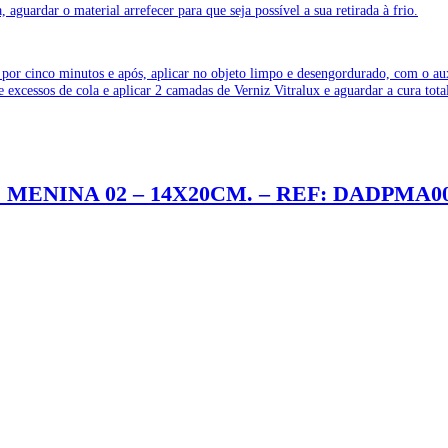
aguardar o material arrefecer para que seja possível a sua retirada à frio.
por cinco minutos e após, aplicar no objeto limpo e desengordurado, com o auxí
e excessos de cola e aplicar 2 camadas de Verniz Vitralux e aguardar a cura to
 MENINA 02 – 14X20CM. – REF: DADPMA0