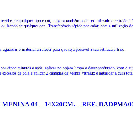
 tecidos de qualquer tipo e cor, e agora também pode ser utilizado e retirad
 lacado de qualquer cor. Transferência rápida por calor, com a utilização de
aguardar o material arrefecer para que seja possível a sua retirada à frio.
por cinco minutos e após, aplicar no objeto limpo e desengordurado, com o auxí
e excessos de cola e aplicar 2 camadas de Verniz Vitralux e aguardar a cura to
 MENINA 04 – 14X20CM. – REF: DADPMA0