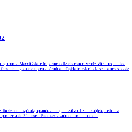
02
o à frio, com a MaxxiCola e impermeabilizado com o Verniz VitraLux, ambos
 ferro de engomar ou prensa térmica. Rápida transferência sem a necessidade
lio de uma espátula, quando a imagem estiver fixa no objeto, retirar a
tal por cerca de 24 horas. Pode ser lavado de forma manual.