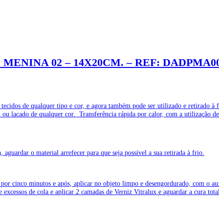
 MENINA 02 – 14X20CM. – REF: DADPMA0
 tecidos de qualquer tipo e cor, e agora também pode ser utilizado e retirad
 lacado de qualquer cor. Transferência rápida por calor, com a utilização de
aguardar o material arrefecer para que seja possível a sua retirada à frio.
por cinco minutos e após, aplicar no objeto limpo e desengordurado, com o auxí
e excessos de cola e aplicar 2 camadas de Verniz Vitralux e aguardar a cura to