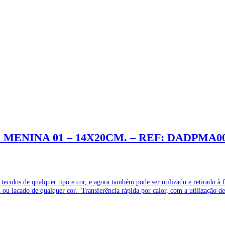
 MENINA 01 – 14X20CM. – REF: DADPMA0
 tecidos de qualquer tipo e cor, e agora também pode ser utilizado e retirad
 lacado de qualquer cor. Transferência rápida por calor, com a utilização de