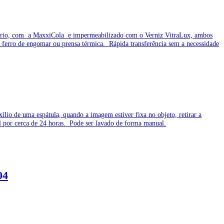
o à frio, com a MaxxiCola e impermeabilizado com o Verniz VitraLux, ambos
 ferro de engomar ou prensa térmica. Rápida transferência sem a necessidade
lio de uma espátula, quando a imagem estiver fixa no objeto, retirar a
tal por cerca de 24 horas. Pode ser lavado de forma manual.
04